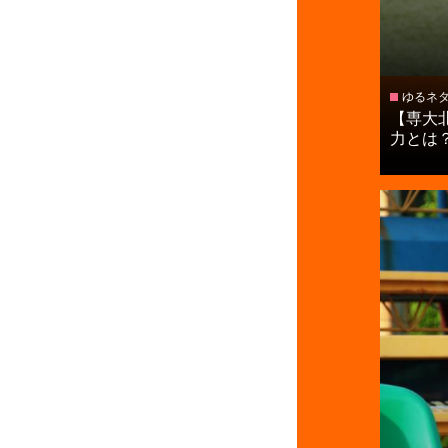
ゆるネ
【専大
力とは？【