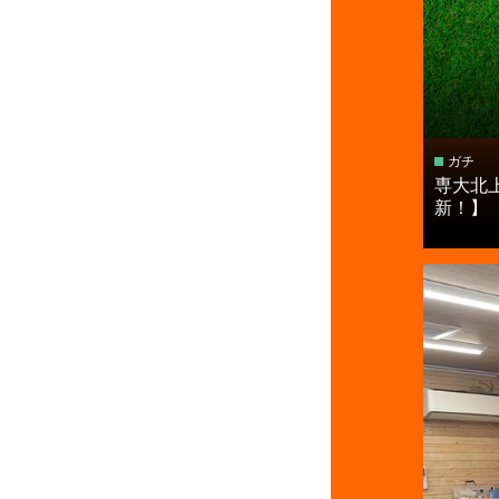
ガチ
専大北
新！】