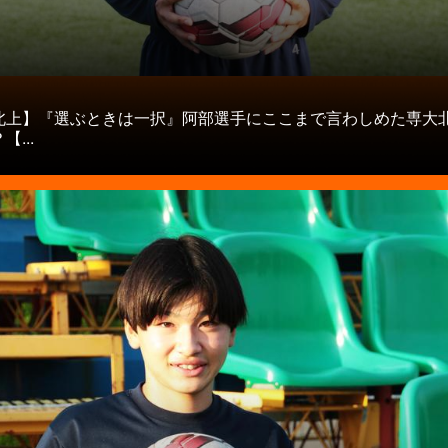
タ
北上】『選ぶときは一択』阿部選手にここまで言わしめた専大
...