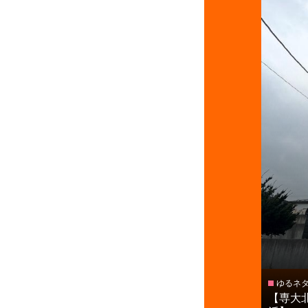
ゆるネ
【専大