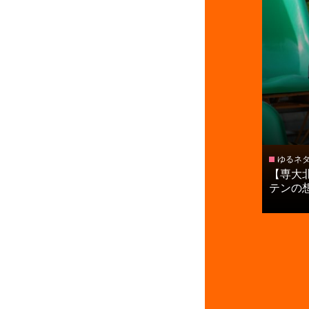
ゆるネ
【専大
テンの想い