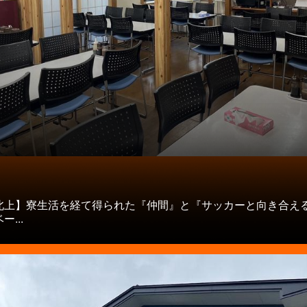
タ
北上】寮生活を経て得られた『仲間』と『サッカーと向き合え
...