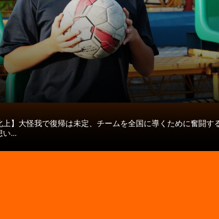
タ
北上】大怪我で復帰は未定、チームを全国に導くために奮闘す
...