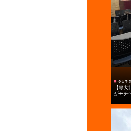
ゆるネ
【専大
がモチベー