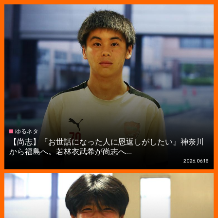
ゆるネタ
【尚志】『お世話になった人に恩返しがしたい』神奈川
から福島へ。若林衣武希が尚志へ...
2026.06.18