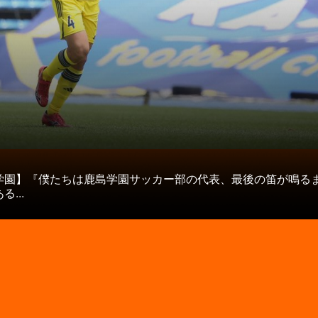
タ
学園】『僕たちは鹿島学園サッカー部の代表、最後の笛が鳴る
...