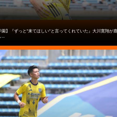
タ
学園】『ずっと"来てほしい"と言ってくれていた』大川寛翔が
..