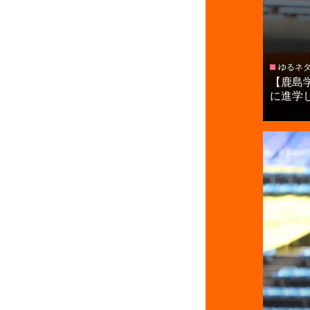
ゆるネ
【鹿島
に進学し.