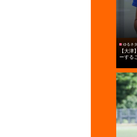
ゆるネ
【大津
ーすること