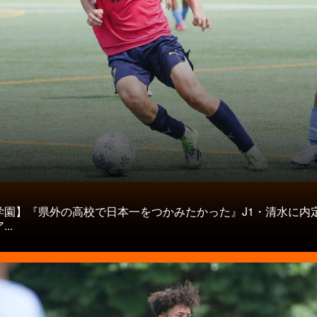
タ
学園】『県外の高校で日本一をつかみたかった』J1・清水に内
..