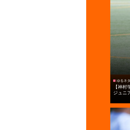
ゆるネ
【神村
ジュニア.