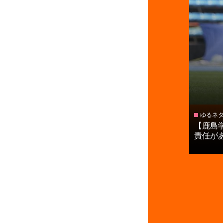
ゆるネ
【鹿島
責任がある