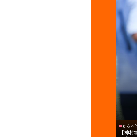
ゆるネ
【神村