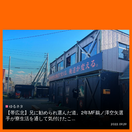
ゆるネタ
【帯広北】兄に勧められ選んだ道。2年MF鵜ノ澤空矢選
手が寮生活を通して気付けたこ...
2022.09.29