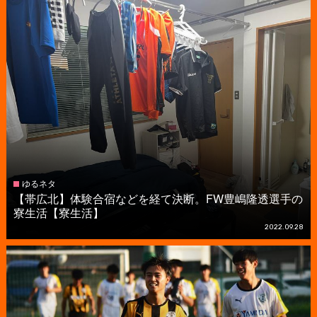
ゆるネタ
【帯広北】体験合宿などを経て決断。FW豊嶋隆透選手の
寮生活【寮生活】
2022.09.28