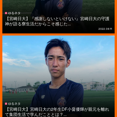
ゆるネタ
【宮崎日大】『感謝しないといけない』宮崎日大の守護
神が語る寮生活だからこそ感じた...
2022.08.11
ゆるネタ
【宮崎日大】宮崎日大の2年生DF小畠優輝が親元を離れ
て集団生活で学んだこととは？...