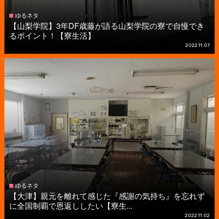
ゆるネタ
【山梨学院】3年DF歳藤が語る山梨学院の寮で自慢でき
るポイント！【寮生活】
2022.11.07
ゆるネタ
【大津】親元を離れて感じた『感謝の気持ち』を忘れず
に全国制覇で恩返ししたい【寮生...
2022.11.02