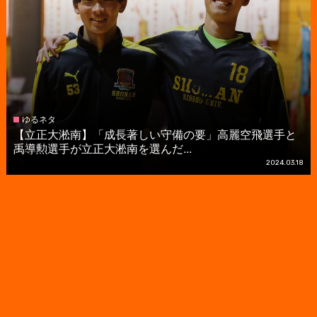
ゆるネタ
【立正大淞南】「成長著しい守備の要」高麗空飛選手と
禹導勲選手が立正大淞南を選んだ...
2024.03.18