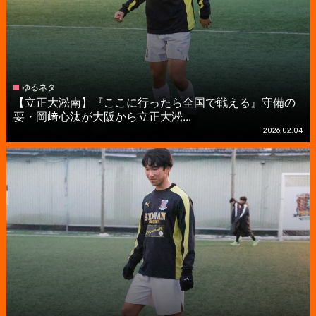
ゆるネタ
【立正大淞南】『ここに行ったら全国で戦える』守備の
要・岡﨑心汰が大阪から立正大淞...
2026.02.04