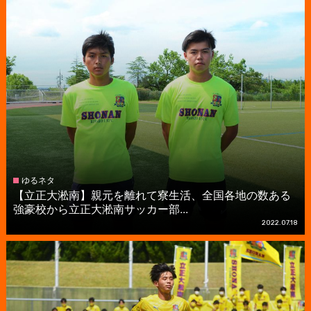
ゆるネタ
【立正大淞南】親元を離れて寮生活、全国各地の数ある
強豪校から立正大淞南サッカー部...
2022.07.18