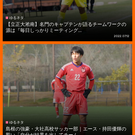
ゆるネタ
【立正大淞南】名門のキャプテンが語るチームワークの
源は『毎日しっかりミーティング...
2022.07.12
ゆるネタ
島根の強豪・大社高校サッカー部｜エース・持田優輝の
誓い「自分が結果を出してチーム...