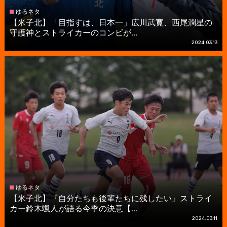
ゆるネタ
【米子北】「目指すは、日本一」広川武寛、西尾潤星の
守護神とストライカーのコンビが...
2024.03.13
ゆるネタ
【米子北】『自分たちも後輩たちに残したい』ストライ
カー鈴木颯人が語る今季の決意【...
2024.03.11