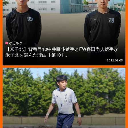
ゆるネタ
【米子北】背番号10中井唯斗選手とFW森田尚人選手が
米子北を選んだ理由【第101...
2022.05.03