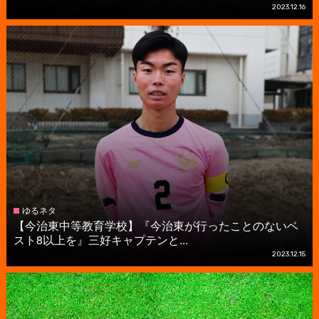
2023.12.16
ゆるネタ
【今治東中等教育学校】『今治東が行ったことのないベ
スト8以上を』三好キャプテンと...
2023.12.15