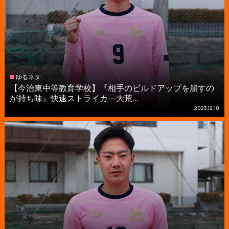
ゆるネタ
【今治東中等教育学校】『相手のビルドアップを崩すの
が持ち味』快速ストライカ―大荒...
2023.12.18