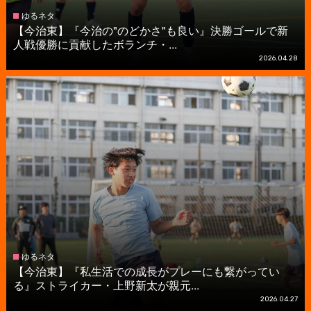
ゆるネタ
【今治東】『今治の"のどかさ"も良い』決勝ゴールで新
人戦優勝に貢献したボランチ・...
2026.04.28
ゆるネタ
【今治東】『私生活での成長がプレーにも繋がってい
る』ストライカー・上野新太が親元...
2026.04.27