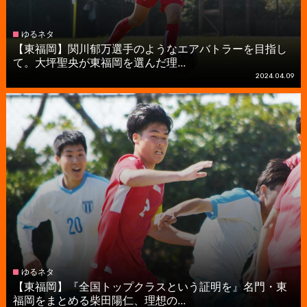
ゆるネタ
【東福岡】関川郁万選手のようなエアバトラーを目指し
て。大坪聖央が東福岡を選んだ理...
2024.04.09
ゆるネタ
【東福岡】『全国トップクラスという証明を』名門・東
福岡をまとめる柴田陽仁、理想の...