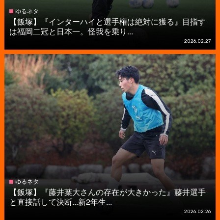
ゆるネタ
【飯塚】『インターハイと選手権は絶対に獲る』目指す
は福岡二冠と日本一。怪我を乗り...
2026.02.27
ゆるネタ
【飯塚】『藤井葉大さんの存在が大きかった』藤井選手
と直接話して決断...新2年生...
2026.02.26