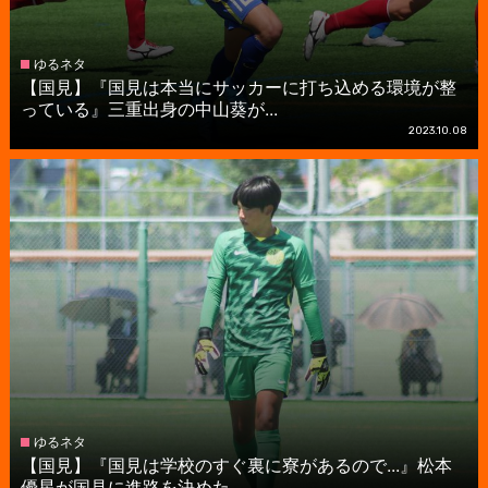
ゆるネタ
【国見】『国見は本当にサッカーに打ち込める環境が整
っている』三重出身の中山葵が...
2023.10.08
ゆるネタ
【国見】『国見は学校のすぐ裏に寮があるので...』松本
優星が国見に進路を決めた...