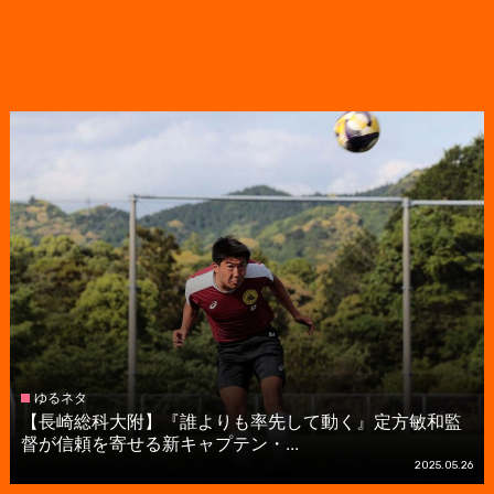
ゆるネタ
【長崎総科大附】『誰よりも率先して動く』定方敏和監
督が信頼を寄せる新キャプテン・...
2025.05.26