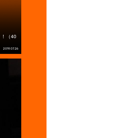
！（40
2019.07.26