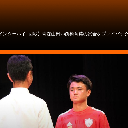
9インターハイ1回戦】青森山田vs前橋育英の試合をプレイバック