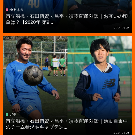
ゆるネタ
市立船橋・石田侑資 × 昌平・須藤直輝 対談｜お互いの印
象は？【2020年 第9...
2021.01.03
ガチ
市立船橋・石田侑資 × 昌平・須藤直輝 対談｜活動自粛中
のチーム状況やキャプテン...
2021.01.03