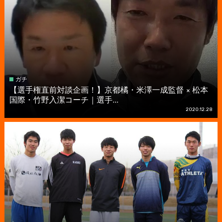
ガチ
【選手権直前対談企画！】京都橘・米澤一成監督 × 松本
国際・竹野入潔コーチ｜選手...
2020.12.28