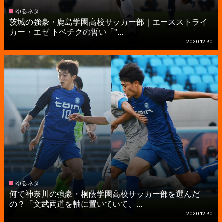
ゆるネタ
茨城の強豪・鹿島学園高校サッカー部｜エースストライ
カー・エゼ トベチクの誓い「"...
2020.12.30
ゆるネタ
何で神奈川の強豪・桐蔭学園高校サッカー部を選んだ
の？「文武両道を軸に置いていて、...
2020.12.30