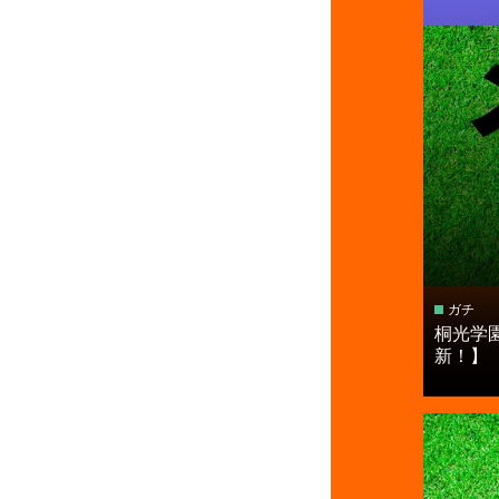
ガチ
桐光学
新！】