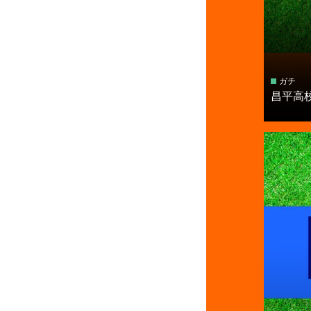
ガチ
昌平高