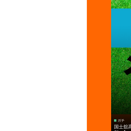
ガチ
国⼠舘