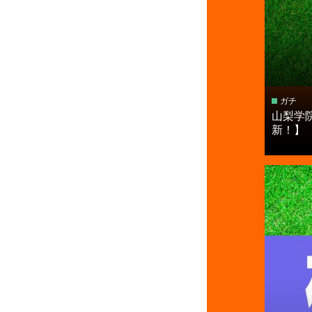
ガチ
山梨学
新！】