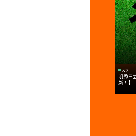
ガチ
明秀日
新！】