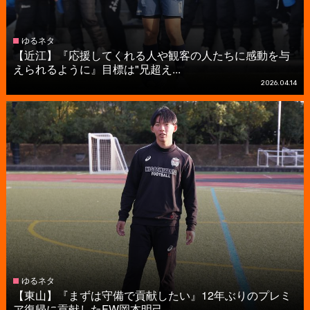
ゆるネタ
【近江】『応援してくれる人や観客の人たちに感動を与
えられるように』目標は"兄超え...
2026.04.14
ゆるネタ
【東山】『まずは守備で貢献したい』12年ぶりのプレミ
ア復帰に貢献したFW岡本明己...