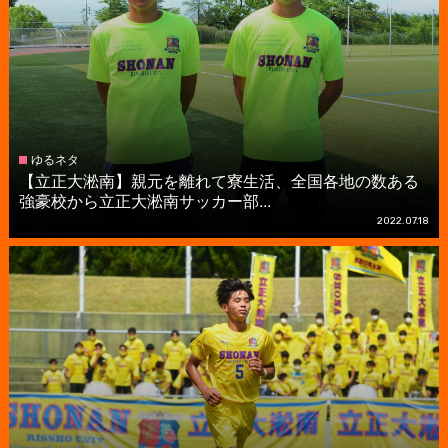
ゆるネタ
【立正大淞南】親元を離れて寮生活、全国各地の数ある
強豪校から立正大淞南サッカー部...
2022.07.18