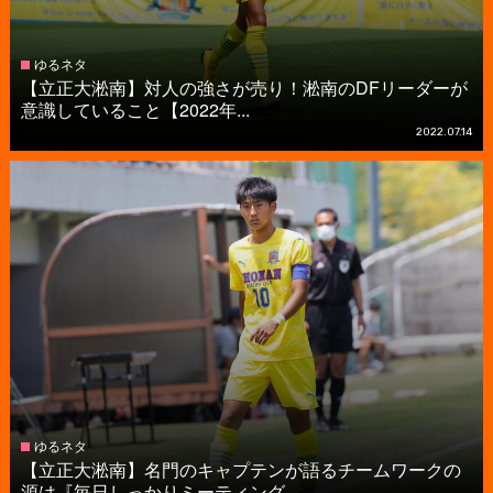
ゆるネタ
【立正大淞南】対人の強さが売り！淞南のDFリーダーが
意識していること【2022年...
2022.07.14
ゆるネタ
【立正大淞南】名門のキャプテンが語るチームワークの
源は『毎日しっかりミーティング...