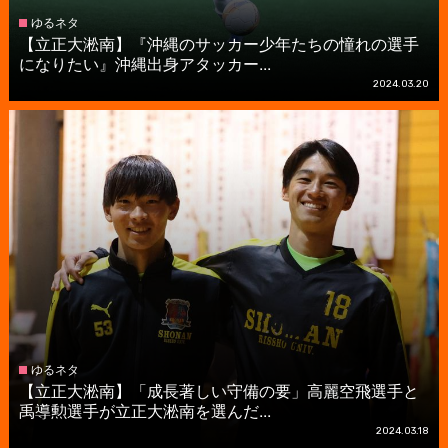
ゆるネタ
【立正大淞南】『沖縄のサッカー少年たちの憧れの選手
になりたい』沖縄出身アタッカー...
2024.03.20
ゆるネタ
【立正大淞南】「成長著しい守備の要」高麗空飛選手と
禹導勲選手が立正大淞南を選んだ...
2024.03.18