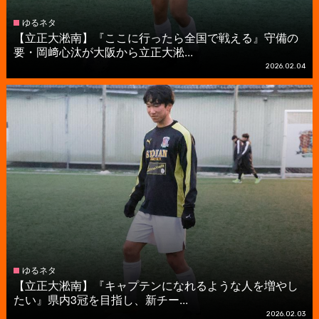
ゆるネタ
【立正大淞南】『ここに行ったら全国で戦える』守備の
要・岡﨑心汰が大阪から立正大淞...
2026.02.04
ゆるネタ
【立正大淞南】『キャプテンになれるような人を増やし
たい』県内3冠を目指し、新チー...
2026.02.03