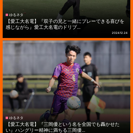
ゆるネタ
【愛工大名電】『双子の兄と一緒にプレーできる喜びを
感じながら』愛工大名電のドリブ...
2024.12.24
ゆるネタ
【愛工大名電】『三岡優という名を全国でも轟かせた
い』ハングリー精神に満ちる三岡優...