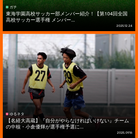
ガチ
東海学園高校サッカー部メンバー紹介！【第104回全国
高校サッカー選手権 メンバー...
2025.12.24
ゆるネタ
【名経大高蔵】『自分がやらなければいけない』チーム
の中核・小倉優輝が選手権予選に...
2025.09.16