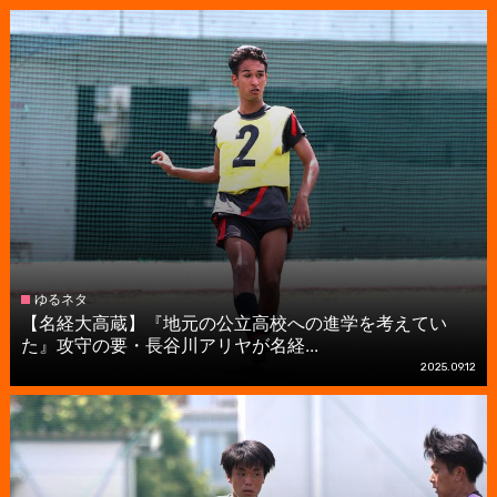
ゆるネタ
【名経大高蔵】『地元の公立高校への進学を考えてい
た』攻守の要・長谷川アリヤが名経...
2025.09.12