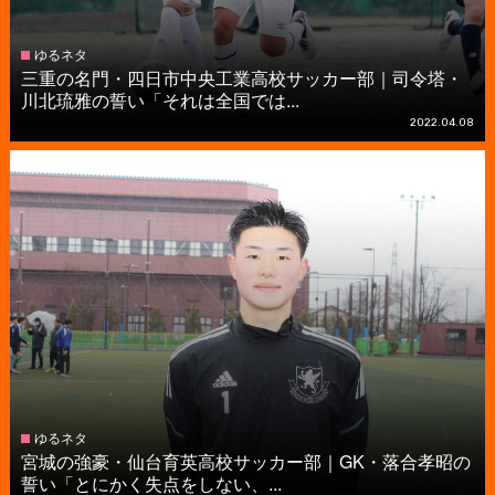
ゆるネタ
三重の名門・四日市中央工業高校サッカー部｜司令塔・
川北琉雅の誓い「それは全国では...
2022.04.08
ゆるネタ
宮城の強豪・仙台育英高校サッカー部｜GK・落合孝昭の
誓い「とにかく失点をしない、...