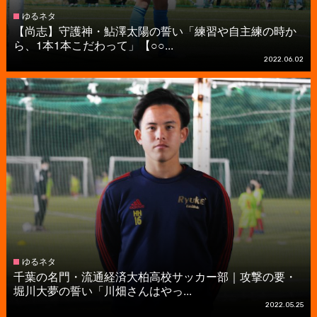
ゆるネタ
【尚志】守護神・鮎澤太陽の誓い「練習や自主練の時か
ら、1本1本こだわって」【○○...
2022.06.02
ゆるネタ
千葉の名門・流通経済大柏高校サッカー部｜攻撃の要・
堀川大夢の誓い「川畑さんはやっ...
2022.05.25