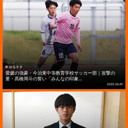
ゆるネタ
愛媛の強豪・今治東中等教育学校サッカー部｜攻撃の
要・髙橋周斗の誓い「みんなの印象...
2022.06.29