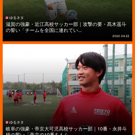
ゆるネタ
滋賀の強豪・近江高校サッカー部｜攻撃の要・髙木遥斗
の誓い「チームを全国に連れてい...
2022.04.22
ゆるネタ
岐阜の強豪・帝京大可児高校サッカー部｜10番・永井斗
梧の誓い「帝京の10番をもら...