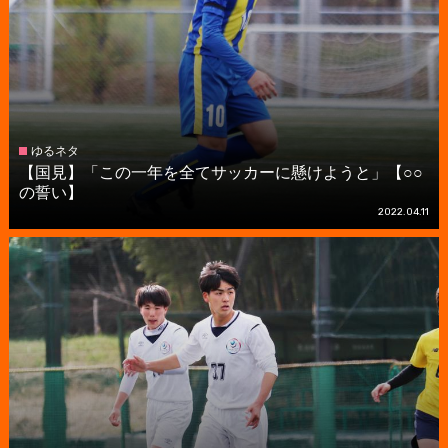
ゆるネタ
【国見】「この一年を全てサッカーに懸けようと」【○○
の誓い】
2022.04.11