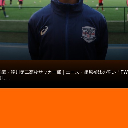
タ
強豪・滝川第二高校サッカー部｜エース・相原禎汰の誓い「FW
...