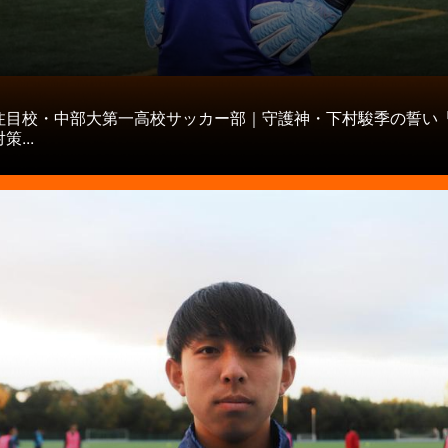
タ
注目校・中部大第一高校サッカー部｜守護神・下村駿季の誓い
...