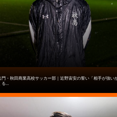
タ
名門・秋田商業高校サッカー部｜近野宙安の誓い「相手が強い
...