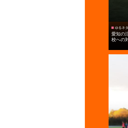
ゆるネ
愛知の
校への対策