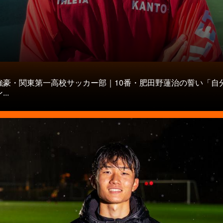
タ
強豪・関東第一高校サッカー部｜10番・肥田野蓮治の誓い「自
..