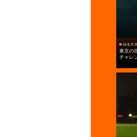
ゆるネ
東京の
チャレン.