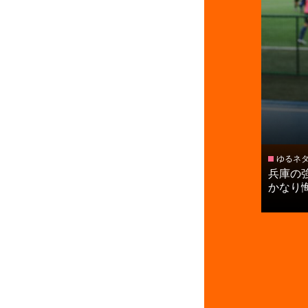
ゆるネ
兵庫の
かなり悔し