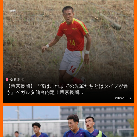
ゆるネタ
【帝京長岡】『僕はこれまでの先輩たちとはタイプが違
う』ベガルタ仙台内定！帝京長岡...
2024.10.07