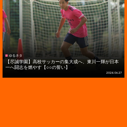
ゆるネタ
【尽誠学園】高校サッカーの集大成へ、東川一輝が日本
一へ闘志を燃やす【○○の誓い】
2024.06.27