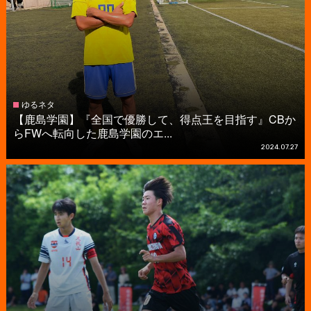
ゆるネタ
【鹿島学園】『全国で優勝して、得点王を目指す』CBか
らFWへ転向した鹿島学園のエ...
2024.07.27