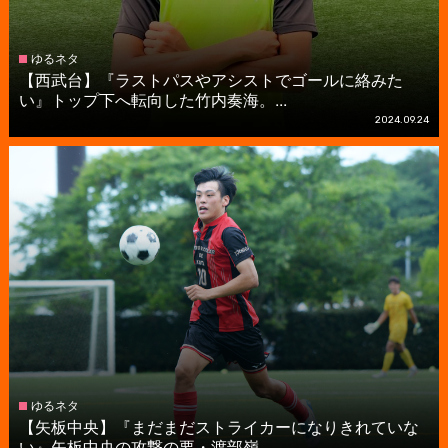
ゆるネタ
【西武台】『ラストパスやアシストでゴールに絡みた
い』トップ下へ転向した竹内奏海。...
2024.09.24
ゆるネタ
【矢板中央】『まだまだストライカーになりきれていな
い』矢板中央の攻撃の要・渡部嶺...