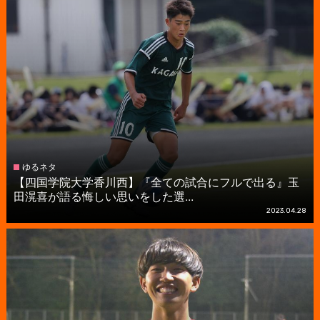
ゆるネタ
【四国学院大学香川西】『全ての試合にフルで出る』玉
田滉喜が語る悔しい思いをした選...
2023.04.28