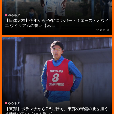
ゆるネタ
【日体大柏】今年からFWにコンバート！エース・オウイ
エ ウイリアムの誓い【○○...
2022.12.29
ゆるネタ
【東邦】ボランチからCBに転向。東邦の守備の要を担う
朴勢己の誓い【○○の誓い】