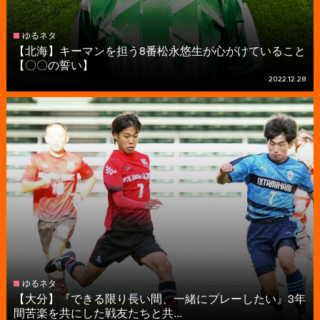
ゆるネタ
【北海】キーマンを担う8番松永悠生が心がけていること
【〇〇の誓い】
2022.12.28
ゆるネタ
【大分】『できる限り長い間、一緒にプレーしたい』3年
間苦楽を共にした戦友たちと共...