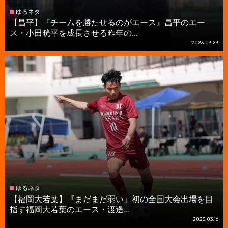
ゆるネタ
【昌平】『チームを勝たせるのがエース』昌平のエー
ス・小田晄平を成長させる昨年の...
2023.03.23
ゆるネタ
【福岡大若葉】『まだまだ弱い』初の全国大会出場を目
指す福岡大若葉のエース・渡邊...
2023.03.16