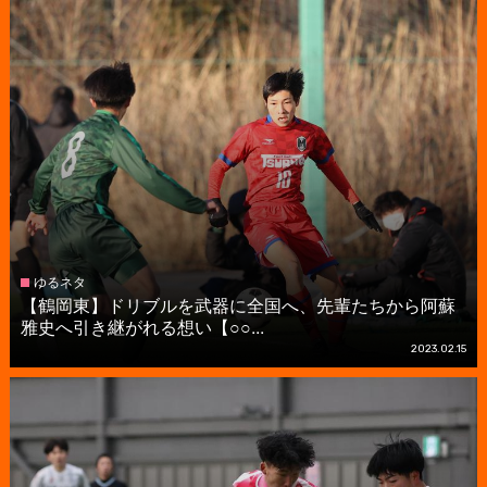
ゆるネタ
【鶴岡東】ドリブルを武器に全国へ、先輩たちから阿蘇
雅史へ引き継がれる想い【○○...
2023.02.15