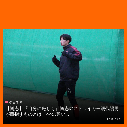
ゆるネタ
【尚志】『自分に厳しく』尚志のストライカー網代陽勇
が目指すものとは【○○の誓い...
2023.02.21