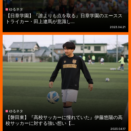
ゆるネタ
【日章学園】『誰よりも点を取る』日章学園のエースス
トライカー・田上遼馬が意識し...
2023.04.21
ゆるネタ
【磐田東】『高校サッカーに憧れていた』伊藤悠陽の高
校サッカーに対する強い想い【...
2023.04.17