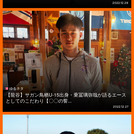
2022.12.28
ゆるネタ
【龍谷】サガン鳥栖U-15出身・乗冨璃弥哉が語るエース
としてのこだわり【〇〇の誓...
2022.12.27