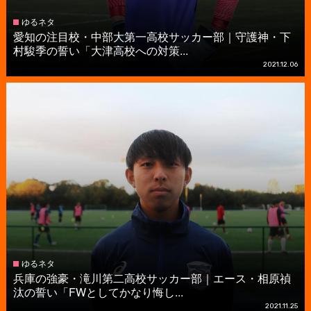
ゆるネタ
愛知の注目校・中部大第一高校サッカー部｜守護神・下
村駿季の誓い「大津高校への対策...
2021.12.06
ゆるネタ
兵庫の強豪・滝川第二高校サッカー部｜エース・相原禎
汰の誓い「FWとしてかなり悔し...
2021.11.25