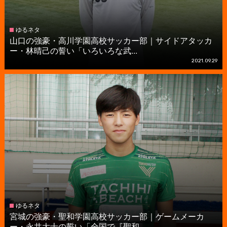
ゆるネタ
山口の強豪・高川学園高校サッカー部｜サイドアタッカ
ー・林晴己の誓い「いろいろな武...
2021.09.29
ゆるネタ
宮城の強豪・聖和学園高校サッカー部｜ゲームメーカ
ー・永井大士の誓い「全国で『聖和...