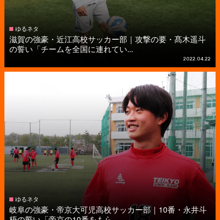
ゆるネタ
滋賀の強豪・近江高校サッカー部｜攻撃の要・髙木遥斗
の誓い「チームを全国に連れてい...
2022.04.22
ゆるネタ
岐阜の強豪・帝京大可児高校サッカー部｜10番・永井斗
梧の誓い「帝京の10番をもら...