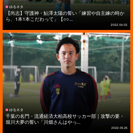
ゆるネタ
【尚志】守護神・鮎澤太陽の誓い「練習や自主練の時か
ら、1本1本こだわって」【○○...
2022.06.02
ゆるネタ
千葉の名門・流通経済大柏高校サッカー部｜攻撃の要・
堀川大夢の誓い「川畑さんはやっ...
2022.05.25