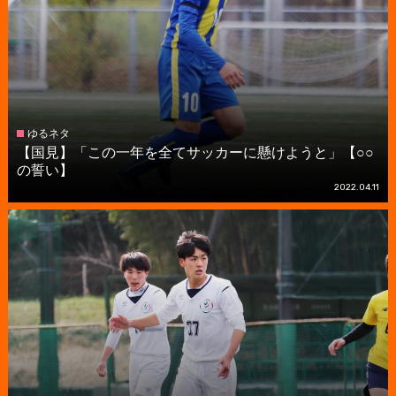
ゆるネタ
【国見】「この一年を全てサッカーに懸けようと」【○○
の誓い】
2022.04.11