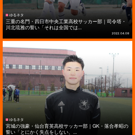
ゆるネタ
三重の名門・四日市中央工業高校サッカー部｜司令塔・
川北琉雅の誓い「それは全国では...
2022.04.08
ゆるネタ
宮城の強豪・仙台育英高校サッカー部｜GK・落合孝昭の
誓い「とにかく失点をしない、...