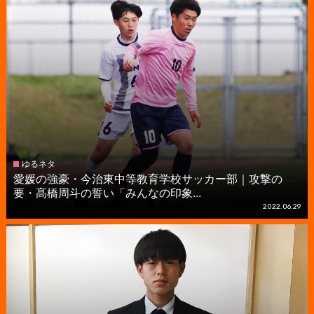
ゆるネタ
愛媛の強豪・今治東中等教育学校サッカー部｜攻撃の
要・髙橋周斗の誓い「みんなの印象...
2022.06.29