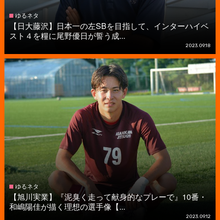
ゆるネタ
【日大藤沢】日本一の左SBを目指して、インターハイベ
スト４を糧に尾野優日が誓う成...
2023.09.18
ゆるネタ
【旭川実業】『泥臭く走って献身的なプレーで』10番・
和嶋陽佳が描く理想の選手像【...
2023.09.12