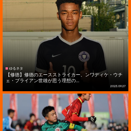
ゆるネタ
【修徳】修徳のエースストライカー、ンワディケ・ウチ
ェ・ブライアン世雄が思う理想の...
2023.09.27