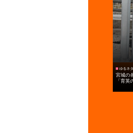
ゆるネ
宮城の
「育英の