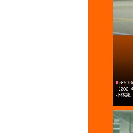
ゆるネ
【20
小林謙..