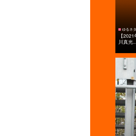
ゆるネ
【20
川真光..