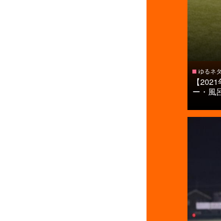
ゆるネ
【20
ー・風呂.