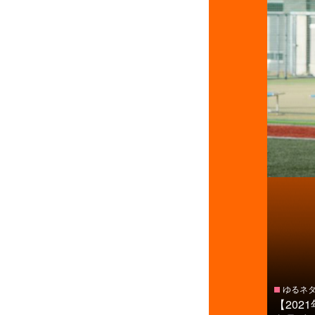
ゆるネ
【20