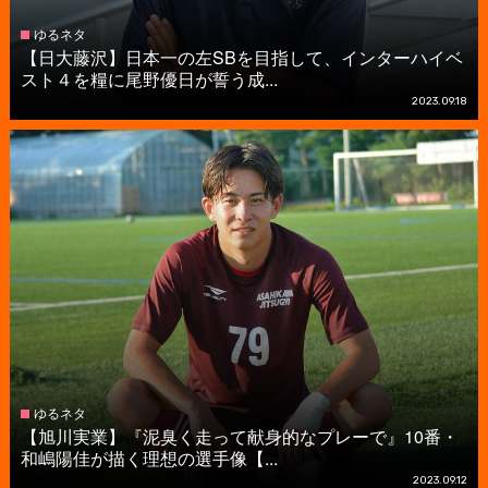
ゆるネタ
【日大藤沢】日本一の左SBを目指して、インターハイベ
スト４を糧に尾野優日が誓う成...
2023.09.18
ゆるネタ
【旭川実業】『泥臭く走って献身的なプレーで』10番・
和嶋陽佳が描く理想の選手像【...
2023.09.12