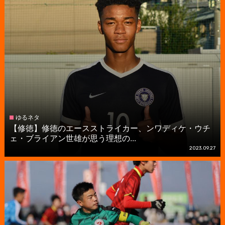
ゆるネタ
【修徳】修徳のエースストライカー、ンワディケ・ウチ
ェ・ブライアン世雄が思う理想の...
2023.09.27