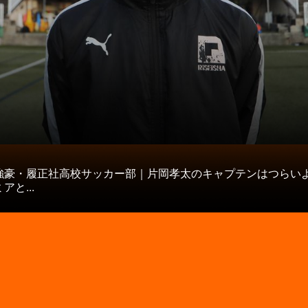
タ
強豪・履正社高校サッカー部｜片岡孝太のキャプテンはつらい
アと...