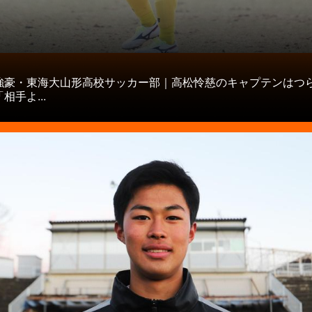
タ
強豪・東海大山形高校サッカー部｜高松怜慈のキャプテンはつ
相手よ...