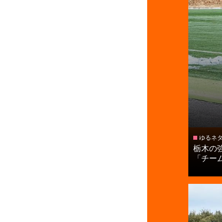
ゆるネ
栃木の
「チームに