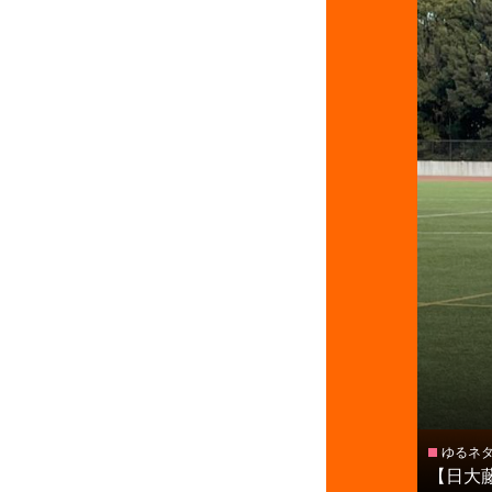
ゆるネ
【日大