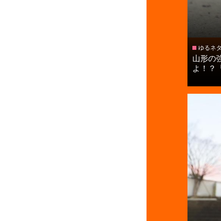
ゆるネ
山形の
よ！？「