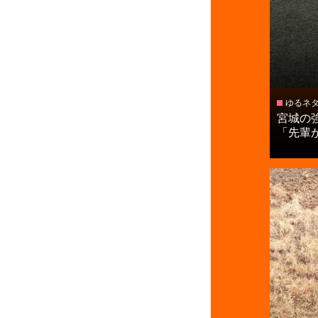
ゆるネ
宮城の
「先輩が惜