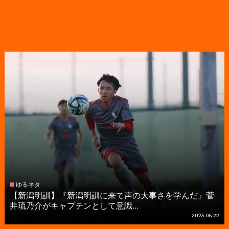
ゆるネタ
【新潟明訓】『新潟明訓に来て声の大事さを学んだ』菅
井琉乃介がキャプテンとして意識...
2023.05.22