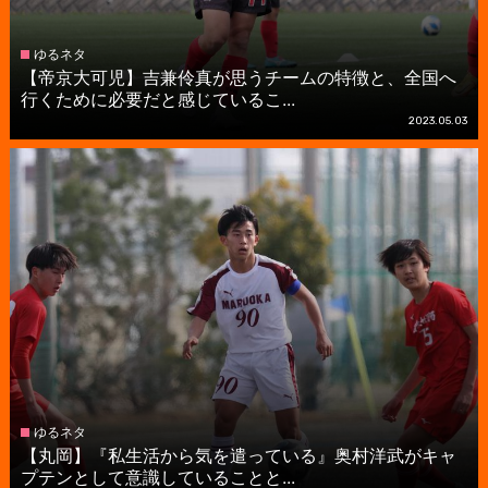
ゆるネタ
【帝京大可児】吉兼伶真が思うチームの特徴と、全国へ
行くために必要だと感じているこ...
2023.05.03
ゆるネタ
【丸岡】『私生活から気を遣っている』奥村洋武がキャ
プテンとして意識していることと...