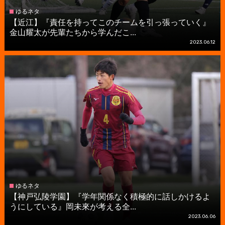
ゆるネタ
【近江】『責任を持ってこのチームを引っ張っていく』
金山耀太が先輩たちから学んだこ...
2023.06.12
ゆるネタ
【神戸弘陵学園】『学年関係なく積極的に話しかけるよ
うにしている』岡未來が考える全...
2023.06.06