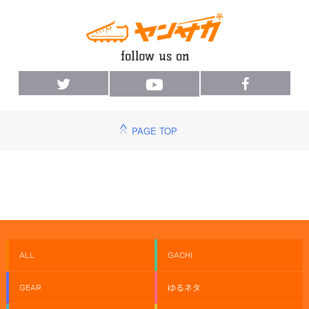
PAGE TOP
ALL
GACHI
GEAR
ゆるネタ