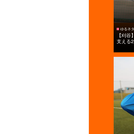
ゆるネ
【刈谷
支える2人