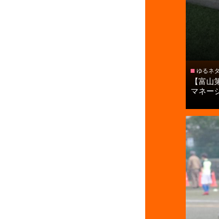
ゆるネ
【富山
マネージャ