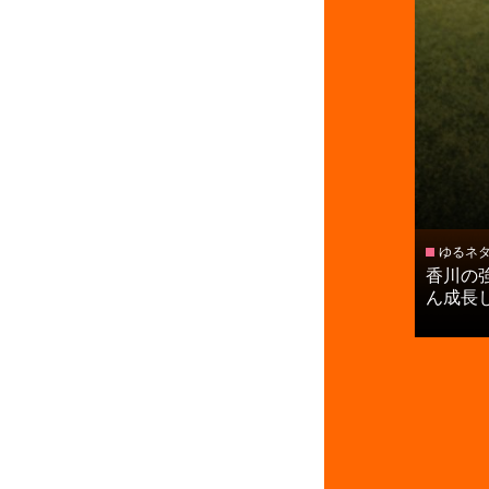
ゆるネ
香川の
ん成長して