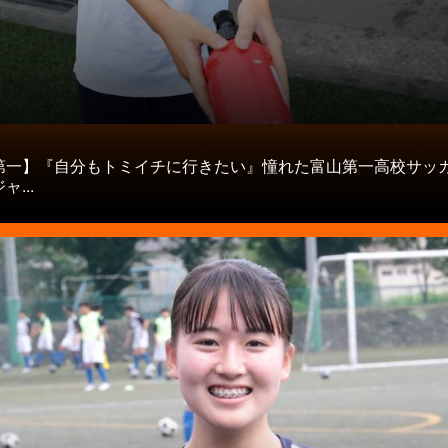
タ
第一】『自分もトミイチに行きたい』憧れた富山第一高校サッ
...