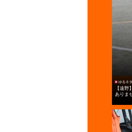
ゆるネ
【遠野
ありません