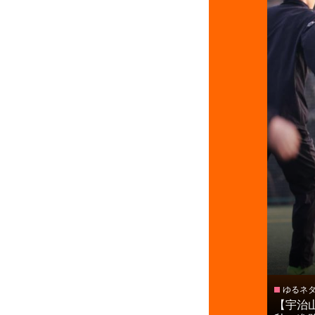
ゆるネ
【宇治