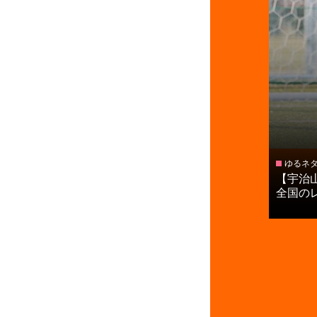
ゆるネ
【宇治
全国のレベ