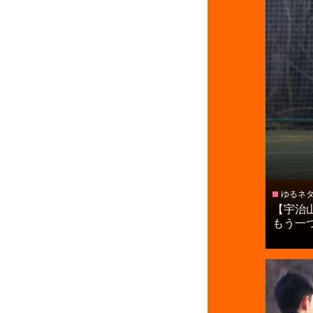
ゆるネ
【宇治
もう一つ上