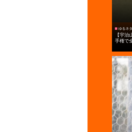
ゆるネ
【宇治
手権で全国