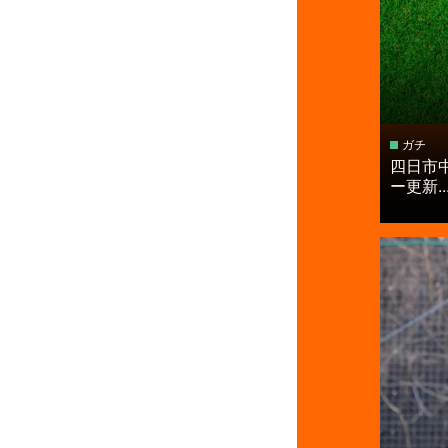
ガチ
四日市
ー更新..