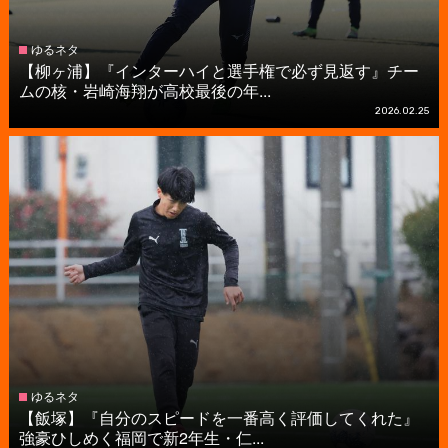
ゆるネタ
【柳ヶ浦】『インターハイと選手権で必ず見返す』チー
ムの核・岩崎海翔が高校最後の年...
2026.02.25
ゆるネタ
【飯塚】『自分のスピードを一番高く評価してくれた』
強豪ひしめく福岡で新2年生・仁...