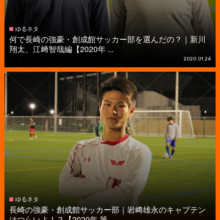
ゆるネタ
何で長崎の強豪・創成館サッカー部を選んだの？｜新川
翔太、江﨑智哉編【2020年 ...
2020.01.24
ゆるネタ
長崎の強豪・創成館サッカー部｜岩﨑雄永のキャプテン
はつらいよ！？【2020年 第...