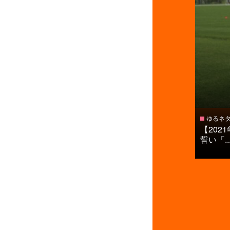
ゆるネ
【20
誓い「..