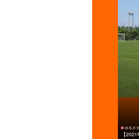
ゆるネ
【20