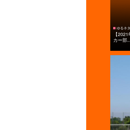
ゆるネ
【20
カー部..