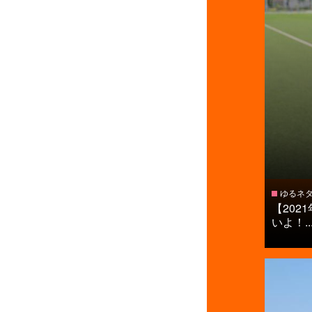
ゆるネ
【20
いよ！..