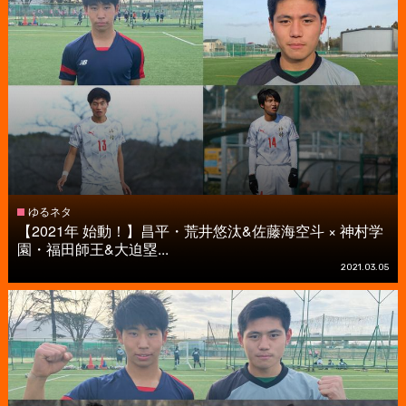
ゆるネタ
【2021年 始動！】昌平・荒井悠汰&佐藤海空斗 × 神村学
園・福田師王&大迫塁...
2021.03.05