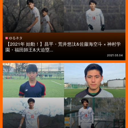
ゆるネタ
【2021年 始動！】昌平・荒井悠汰&佐藤海空斗 × 神村学
園・福田師王&大迫塁...
2021.03.04