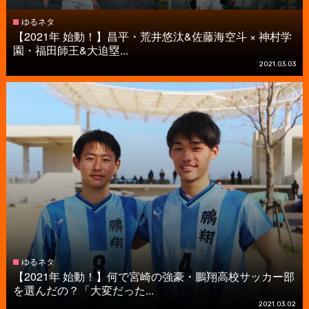
ゆるネタ
【2021年 始動！】昌平・荒井悠汰&佐藤海空斗 × 神村学
園・福田師王&大迫塁...
2021.03.03
ゆるネタ
【2021年 始動！】何で宮崎の強豪・鵬翔高校サッカー部
を選んだの？「大変だった...
2021.03.02