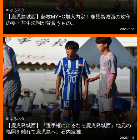
ゆるネタ
【鹿児島城西】藤枝MYFC加入内定！鹿児島城西の攻守
の要・芹生海翔が背負うもの...
2023.11.16
ゆるネタ
【鹿児島城西】『選手権に出るなら鹿児島城西』地元の
福岡を離れて鹿児島へ。石内凌雅...
2023.11.15