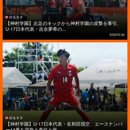
ゆるネタ
【神村学園】左足のキックから神村学園の攻撃を牽引、
U-17日本代表・吉永夢希の...
2023.10.25
ゆるネタ
【神村学園】U-17日本代表・名和田我空、エースナンバ
ー14番を背負う責任と覚...