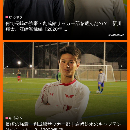
ゆるネタ
何で長崎の強豪・創成館サッカー部を選んだの？｜新川
翔太、江﨑智哉編【2020年 ...
2020.01.24
ゆるネタ
長崎の強豪・創成館サッカー部｜岩﨑雄永のキャプテン
はつらいよ！？【2020年 第...