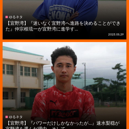
ゆるネタ
【宜野湾】『迷いなく宜野湾へ進路を決めることができ
た』仲宗根琉一が宜野湾に進学す...
2023.05.29
ゆるネタ
【宜野湾】『パワーだけしかなかったが...』速水梨穏が
宜野湾を選んだ理由、そして...