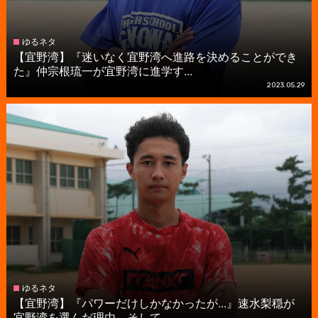
ゆるネタ
【宜野湾】『迷いなく宜野湾へ進路を決めることができ
た』仲宗根琉一が宜野湾に進学す...
2023.05.29
ゆるネタ
【宜野湾】『パワーだけしかなかったが...』速水梨穏が
宜野湾を選んだ理由、そして...