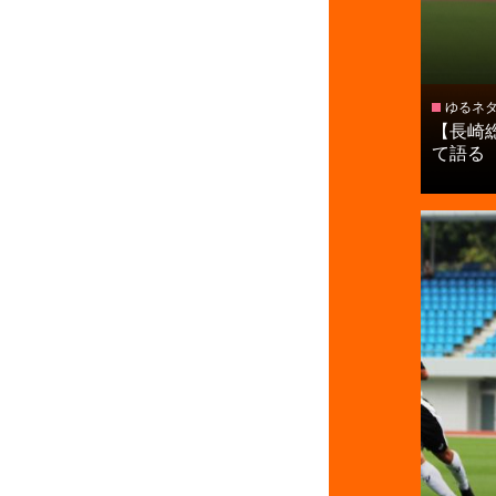
ゆるネ
【長崎
て語る【○