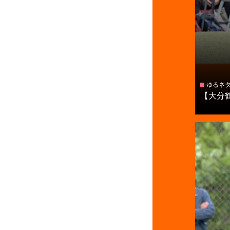
ゆるネ
【大分