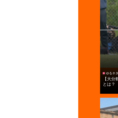
ゆるネ
【大分
とは？【進