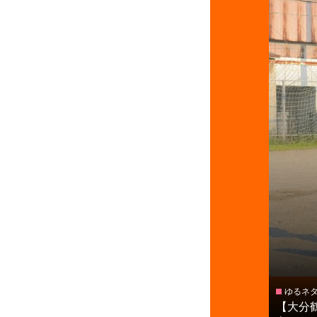
ゆるネ
【大分