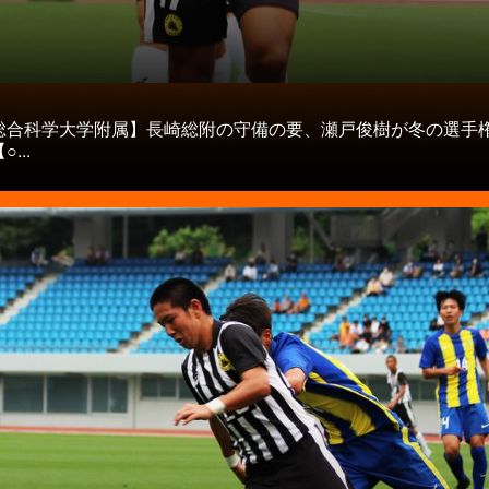
タ
総合科学大学附属】長崎総附の守備の要、瀬戸俊樹が冬の選手
...