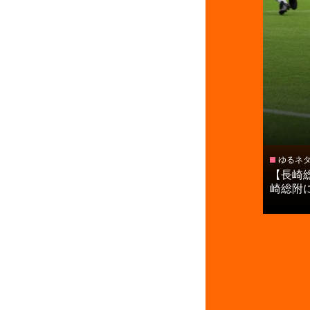
ゆるネ
【長崎
崎総附に進