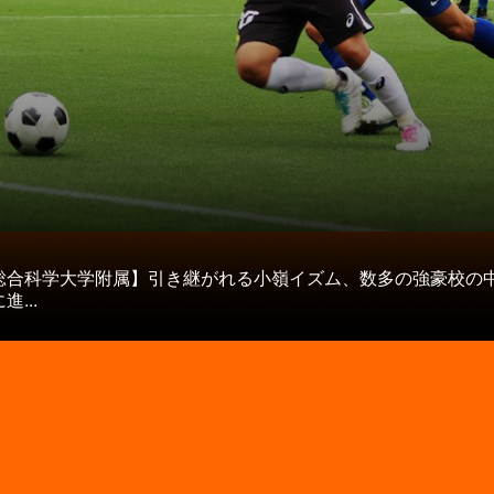
タ
総合科学大学附属】引き継がれる小嶺イズム、数多の強豪校の
...