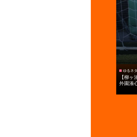
ゆるネ
【柳ヶ
外園湊心が