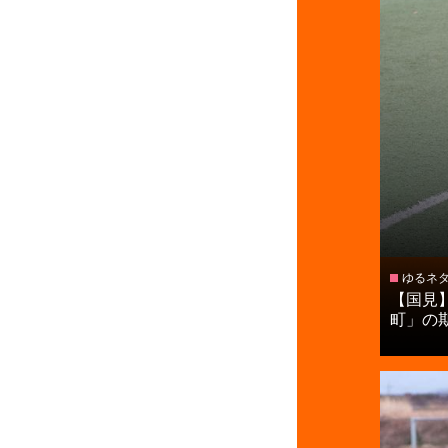
ゆるネ
【国見
町」の期