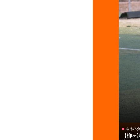
ゆるネ
【柳ヶ