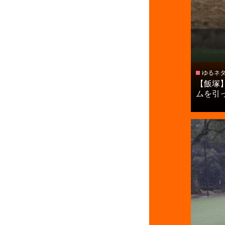
ゆるネ
【飯塚
ムを引っ張