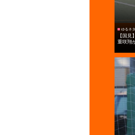
ゆるネ
【国見
重咲翔が福