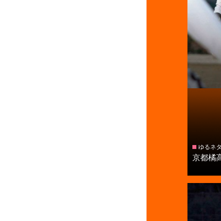
ゆるネ
京都橘