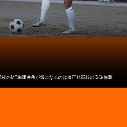
高校のMF梅津凌岳が気になるのは履正社高校の安羅修雅