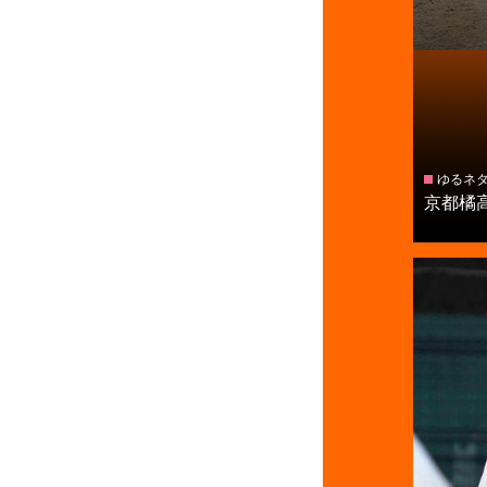
ゆるネ
京都橘