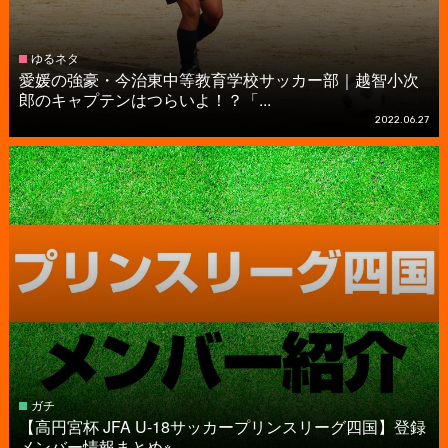
ゆるネタ
愛媛の強豪・今治東中等教育学校サッカー部｜越智小次
郎のキャプテンはつらいよ！？「...
2022.06.27
ガチ
【高円宮杯 JFA U-18サッカープリンスリーグ四国】登録
メンバー情報まとめ※...