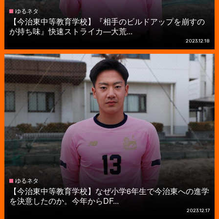
ゆるネタ
【今治東中等教育学校】『相手のビルドアップを崩すの
が持ち味』快速ストライカ―大荒...
2023.12.18
ゆるネタ
【今治東中等教育学校】なぜ小学6年生で今治東への進学
を決意したのか。今年からDF...
2023.12.17