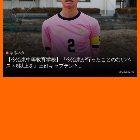
ゆるネタ
【今治東中等教育学校】『今治東が行ったことのないベ
スト8以上を』三好キャプテンと...
2023.12.15