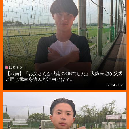
ゆるネタ
【武南】『お父さんが武南のOBでした』大熊來瑠が父親
と同じ武南を選んだ理由とは？...
2024.08.21