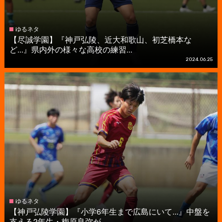
ゆるネタ
【尽誠学園】『神戸弘陵、近大和歌山、初芝橋本な
ど...』県内外の様々な高校の練習...
2024.06.25
ゆるネタ
【神戸弘陵学園】『小学6年生まで広島にいて...』中盤を
支える2年生・梅原良弥が...