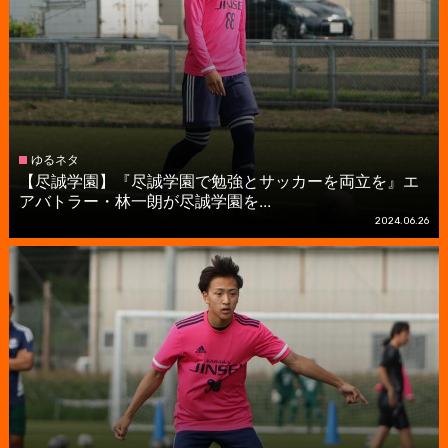
ゆるネタ
【尽誠学園】『尽誠学園で勉強とサッカーを両立を』エ
アバトラー・林一朗が尽誠学園を...
2024.06.26