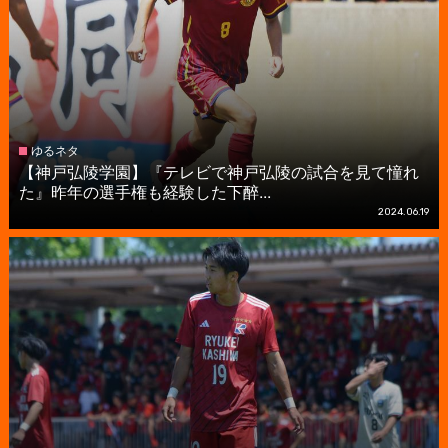
ゆるネタ
【神戸弘陵学園】『テレビで神戸弘陵の試合を見て憧れ
た』昨年の選手権も経験した下醉...
2024.06.19