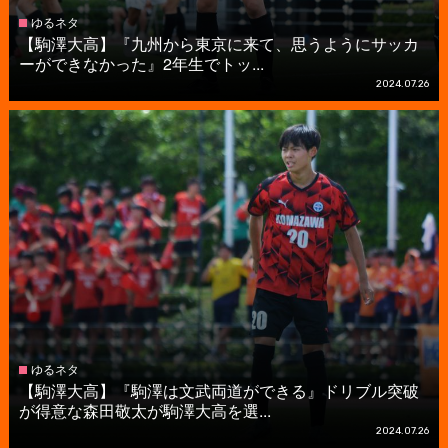
ゆるネタ
【駒澤大高】『九州から東京に来て、思うようにサッカ
ーができなかった』2年生でトッ...
2024.07.26
ゆるネタ
【駒澤大高】『駒澤は文武両道ができる』ドリブル突破
が得意な森田敬太が駒澤大高を選...
2024.07.26