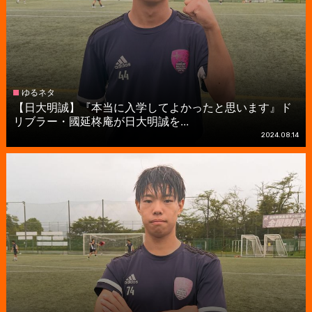
ゆるネタ
【日大明誠】『本当に入学してよかったと思います』ド
リブラー・國延柊庵が日大明誠を...
2024.08.14