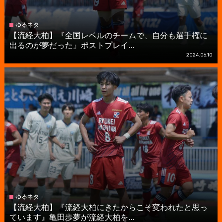
ゆるネタ
【流経大柏】『全国レベルのチームで、自分も選手権に
出るのが夢だった』ポストプレイ...
2024.06.10
ゆるネタ
【流経大柏】『流経大柏にきたからこそ変われたと思っ
ています』亀田歩夢が流経大柏を...