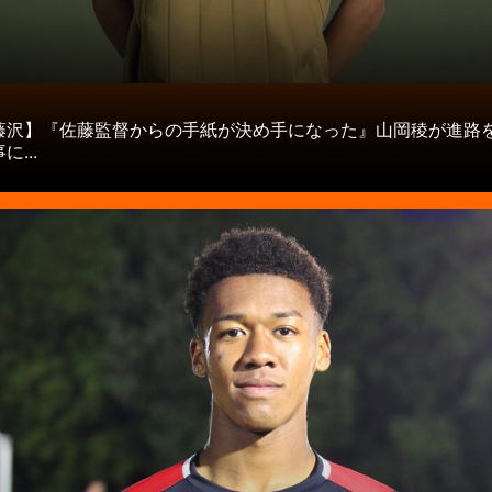
タ
藤沢】『佐藤監督からの手紙が決め手になった』山岡稜が進路
...