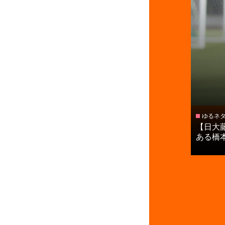
ゆるネ
【日大
ある橋本ジ