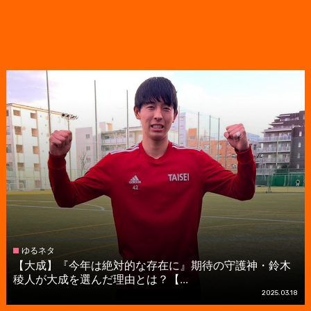
ゆるネタ
【大成】『今年は絶対的な存在に』期待の守護神・鈴木
稜人が大成を選んだ理由とは？【...
2025.03.18