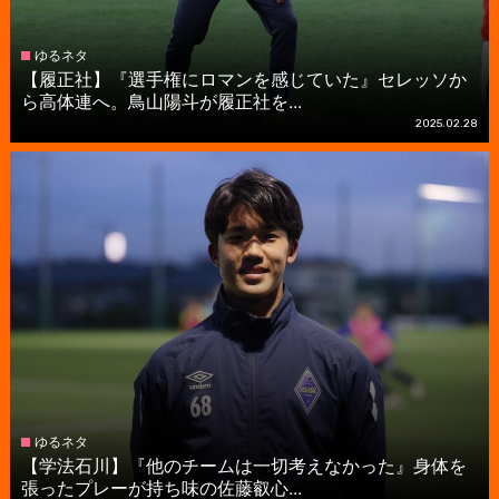
ゆるネタ
【履正社】『選手権にロマンを感じていた』セレッソか
ら高体連へ。鳥山陽斗が履正社を...
2025.02.28
ゆるネタ
【学法石川】『他のチームは一切考えなかった』身体を
張ったプレーが持ち味の佐藤叡心...