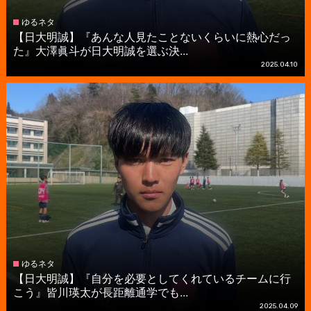
ゆるネタ
【日大明誠】『あんな人見たことないくらいに熱心だっ
た』大澤眞斗が日大明誠を選ぶ決...
2025.04.10
ゆるネタ
【日大明誠】『自分を必要としてくれているチームに行
こう』皆川瑛太が長距離通学でも...
2025.04.09