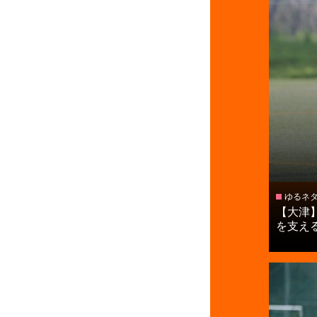
ゆるネ
【大津
を支える松