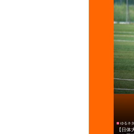
ゆるネ
【日体