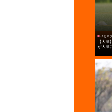
ゆるネ
【大津
が大津に憧