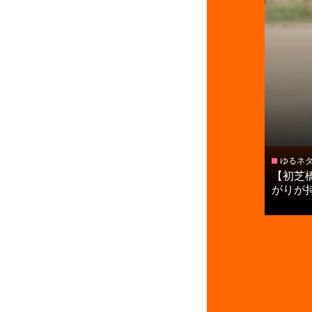
ゆるネ
【初芝
がりが持ち