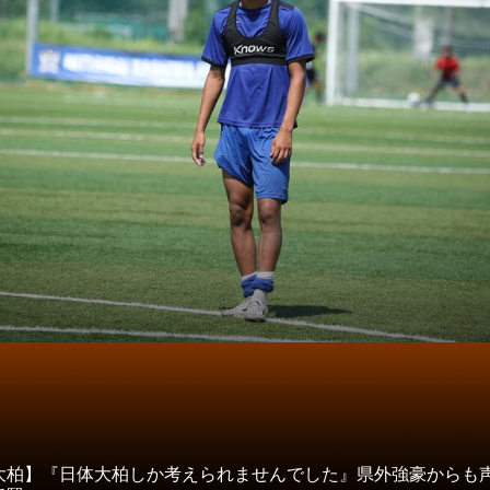
タ
大柏】『日体大柏しか考えられませんでした』県外強豪からも