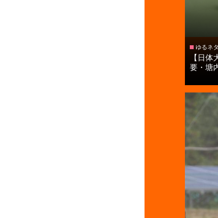
ゆるネ
【日体
要・塘内