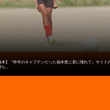
タ
橋本】『昨年のキャプテンだった福本悠ニ君に憧れて』サイド
...