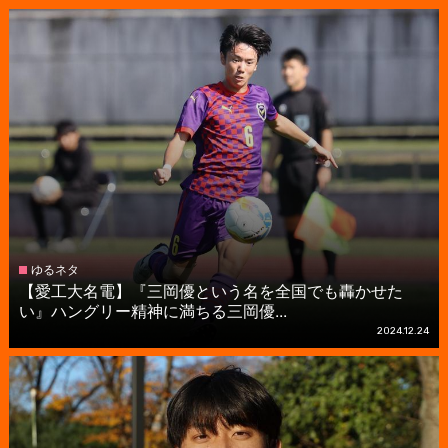
ゆるネタ
【愛工大名電】『三岡優という名を全国でも轟かせた
い』ハングリー精神に満ちる三岡優...
2024.12.24