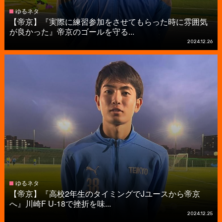
ゆるネタ
【帝京】『実際に練習参加をさせてもらった時に雰囲気
が良かった』帝京のゴールを守る...
2024.12.26
ゆるネタ
【帝京】『高校2年生のタイミングでJユースから帝京
へ』川崎F U-18で挫折を味...
2024.12.25