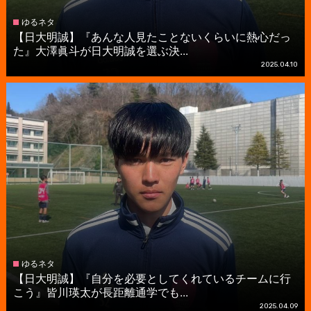
ゆるネタ
【日大明誠】『あんな人見たことないくらいに熱心だっ
た』大澤眞斗が日大明誠を選ぶ決...
2025.04.10
ゆるネタ
【日大明誠】『自分を必要としてくれているチームに行
こう』皆川瑛太が長距離通学でも...
2025.04.09