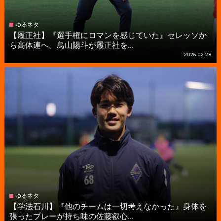
ゆるネタ
【履正社】『選手権にロマンを感じていた』セレッソか
ら高体連へ。鳥山陽斗が履正社を...
2025.02.28
ゆるネタ
【学法石川】『他のチームは一切考えなかった』身体を
張ったプレーが持ち味の佐藤叡心...