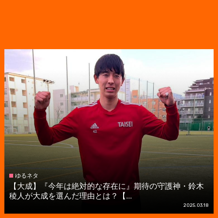
ゆるネタ
【大成】『今年は絶対的な存在に』期待の守護神・鈴木
稜人が大成を選んだ理由とは？【...
2025.03.18