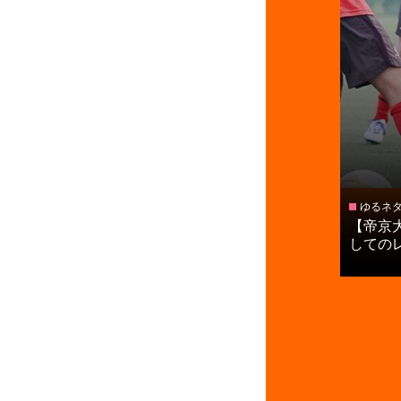
ゆるネ
【帝京
してのレベ