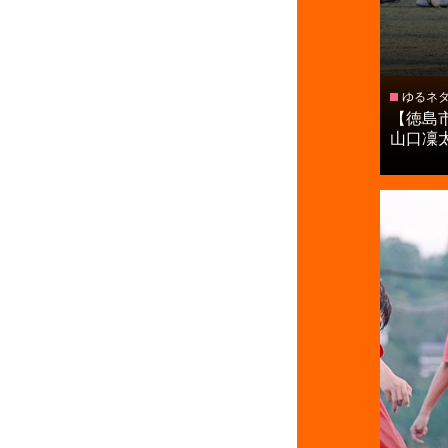
ゆるネ
【徳島
山口凜太朗