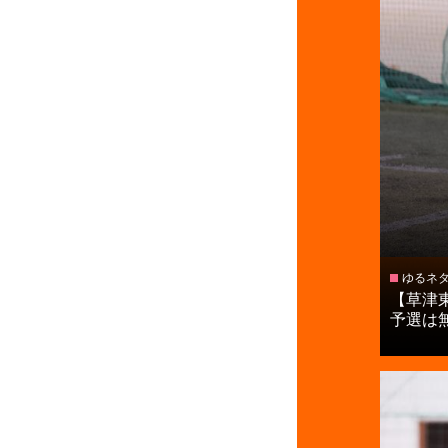
ゆるネ
【草津
予選は無失