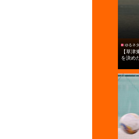
ゆるネ
【草津
を決めた寺