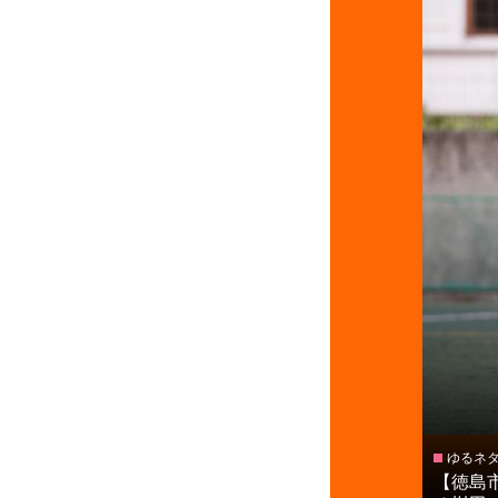
ゆるネ
【徳島