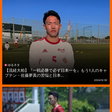
ゆるネタ
【流経大柏】『一戦必勝で必ず日本一を』もう1人のキャ
プテン・佐藤夢真の苦悩と日本...
2024.12.30