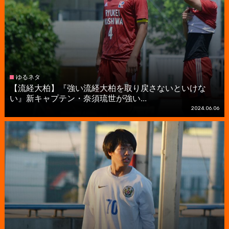
ゆるネタ
【流経大柏】『強い流経大柏を取り戻さないといけな
い』新キャプテン・奈須琉世が強い...
2024.06.06