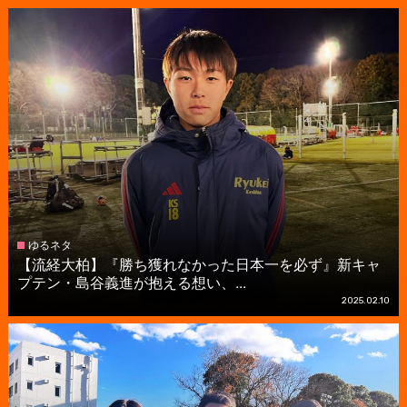
ゆるネタ
【流経大柏】『勝ち獲れなかった日本一を必ず』新キャ
プテン・島谷義進が抱える想い、...
2025.02.10