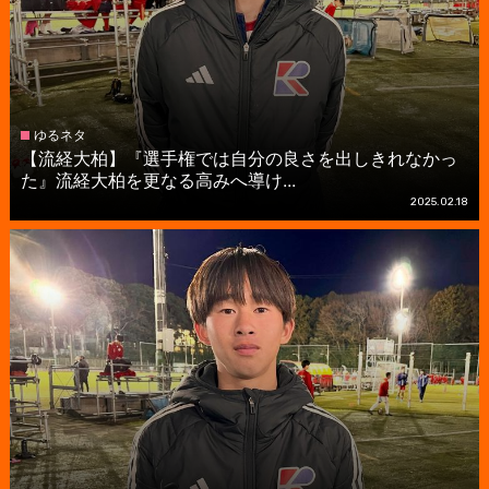
ゆるネタ
【流経大柏】『選手権では自分の良さを出しきれなかっ
た』流経大柏を更なる高みへ導け...
2025.02.18