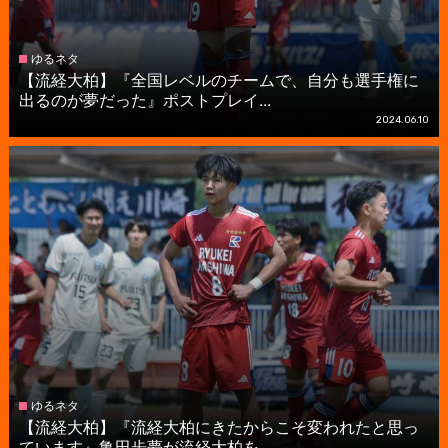
ゆるネタ
【流経大柏】『全国レベルのチームで、自分も選手権に
出るのが夢だった』ポストプレイ...
2024.06.10
ゆるネタ
【流経大柏】『流経大柏にきたからこそ変われたと思っ
ています』亀田歩夢が流経大柏を...