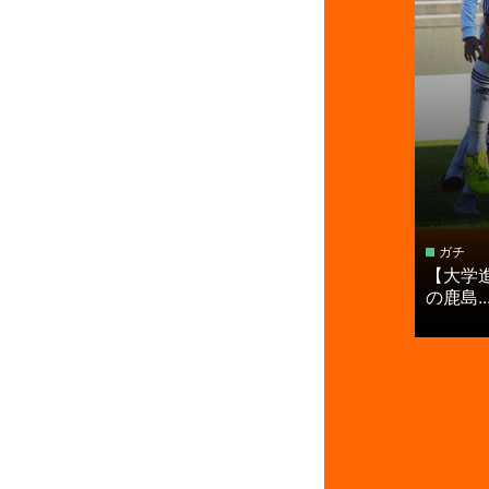
ガチ
【大学
の鹿島..