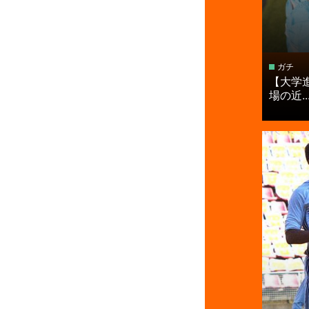
ガチ
【大学
場の近..